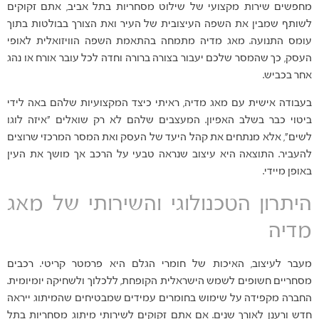
מחפשים שירות מקצועי של שילוט מסחריות בתל אביב, אתם זקוקים
לשותף שמבין את השפה העיצובית של העיר ואת הצורך בבולטות בתוך
עומס התנועה. מאג מדיה מתמחה בהתאמת השפה הוויזואלית לאופי
העסק, כך שהמסר שלכם יעבור בצורה ברורה וחדה לכל עובר אורח או נהג
אחר בכביש.
בעבודה אישית עם מאג מדיה, ראיתי כיצד המקצועיות שלהם באה לידי
ביטוי כבר בשלב האפיון. המעצבים שלהם לא רק שואלים "איזה לוגו
לשים", אלא מנתחים את קהל היעד של העסק ואת המסר המרכזי שרוצים
להעביר. התוצאה היא עיצוב שנראה טבעי על הרכב אך מושך את העין
באופן מיידי.
היתרון הטכנולוגי והשירותי של מאג
מדיה
מעבר לעיצוב, האיכות של חומרי הגלם היא פרמטר קריטי. רכבים
מסחריים חשופים לשמש הישראלית הקופחת, ללכלוך ולשחיקה יומיומית.
החברה מקפידה על שימוש בחומרים עמידים שמבטיחים שהמיתוג ייראה
חדש ורענן לאורך שנים. אם אתם זקוקים לשירותי מיתוג מסחריות בתל