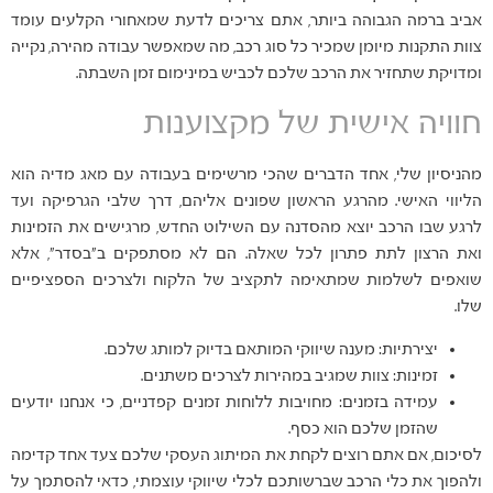
אביב ברמה הגבוהה ביותר, אתם צריכים לדעת שמאחורי הקלעים עומד
צוות התקנות מיומן שמכיר כל סוג רכב, מה שמאפשר עבודה מהירה, נקייה
ומדויקת שתחזיר את הרכב שלכם לכביש במינימום זמן השבתה.
חוויה אישית של מקצוענות
מהניסיון שלי, אחד הדברים שהכי מרשימים בעבודה עם מאג מדיה הוא
הליווי האישי. מהרגע הראשון שפונים אליהם, דרך שלבי הגרפיקה ועד
לרגע שבו הרכב יוצא מהסדנה עם השילוט החדש, מרגישים את הזמינות
ואת הרצון לתת פתרון לכל שאלה. הם לא מסתפקים ב"בסדר", אלא
שואפים לשלמות שמתאימה לתקציב של הלקוח ולצרכים הספציפיים
שלו.
יצירתיות: מענה שיווקי המותאם בדיוק למותג שלכם.
זמינות: צוות שמגיב במהירות לצרכים משתנים.
עמידה בזמנים: מחויבות ללוחות זמנים קפדניים, כי אנחנו יודעים
שהזמן שלכם הוא כסף.
לסיכום, אם אתם רוצים לקחת את המיתוג העסקי שלכם צעד אחד קדימה
ולהפוך את כלי הרכב שברשותכם לכלי שיווקי עוצמתי, כדאי להסתמך על