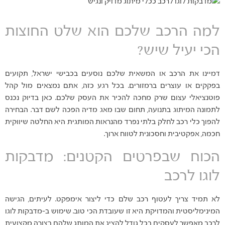
למה הרכב שלכם הוא שלט החוצות
הכי יעיל שיש?
דמיינו את הרכב או המשאית שלכם נוסעים בכבישי ישראל, תקועים
בפקקים או עוצרים ברמזורים. בכל רגע כזה, אתם נמצאים מול קהל
פוטנציאלי עצום שרק מחכה להכיר את העסק שלכם. כאן בדיוק נכנס
לתמונה המיתוג בתנועה, תחום שבו מאג מדיה הפכה לשם דבר. הבחירה
להפוך כלי רכב לחלק בלתי נפרד מהנראות המותגית היא החלטה שיווקית
חכמה, אפקטיבית וחסכונית לטווח ארוך.
הכוח שבפרטים הקטנים: מדבקות
לוגו לרכב
לא תמיד צריך לעטוף רכב שלם כדי ליצור אימפקט. לעיתים, הגישה
המינימליסטית והמדויקת היא זו שעובדת הכי טוב. שימוש ב-מדבקות לוגו
לרכב מאפשר לעסקים בכל גודל להציג את המותג שלהם בצורה מקצועית