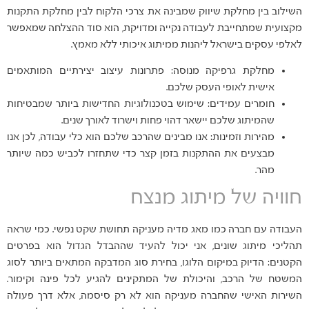
השילוב בין מחלקת שיווק שמבינה את צרכי הלקוח לבין מחלקת התקנות
מקצועית שמתחייבת לעבודה נקייה ומדויקת, הוא סוד ההצלחה שמאפשר
לאלפי עסקים בישראל ליהנות ממיתוג איכותי ללא מאמץ.
מחלקת גרפיקה מנוסה: פתרונות עיצוב יצירתיים המותאמים
אישית לאופי העסק שלכם.
חומרים עמידים: שימוש בטכנולוגיות החדישות ביותר שמבטיחות
שהמיתוג שלכם יישאר דהוי פחות וישרוד לאורך שנים.
מהירות וזמינות: אנו מבינים שהרכב שלכם הוא כלי עבודה, לכן אנו
מבצעים את ההתקנות בזמן קצר כדי שתחזרו לכביש כמה שיותר
מהר.
חוויה של מיתוג מנצח
העבודה עם חברה כמו מאג מדיה מעניקה תחושת שקט נפשי. כמי שראה
תהליכי מיתוג שונים, אני יכול להעיד שההבדל הגדול הוא בפרטים
הקטנים: הדיוק במיקום הלוגו, בחירת סוג המדבקה המתאים ביותר לסוג
המשטח של הרכב, והיכולת של המתקינים להגיע לכל פינה וקימור.
השירות האישי שהחברה מעניקה הוא לא רק סיסמה, אלא דרך פעולה