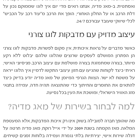
ואסתטית. ב-מאג מדיה, אנחנו רואים מדי יום איך לוגו שממוקם נכון על
דלת הרכב או על החלון האחורי, הופך את הרכב מ"עוד רכב על הכביש"
לכלי שיווקי שעובד עבורכם 24/7.
עיצוב מדויק עם מדבקות לוגו צורני
כאשר מדברים על נראות איכותית, אין מקום לפשרות. מדבקות לוגו צורני
הן הפתרון המושלם לעסקים שרוצים שהלוגו שלהם יבלוט ללא רקע
מיותר, בצורה שמתמזגת בצורה מושלמת עם עיצוב הרכב. מניסיוני האישי,
ראיתי כיצד לקוחות שהגיעו עם חזון עיצובי התקשו לדמיין איך הלוגו ייראה
על משטח לא ישר. הצוות הגרפי המיומן של מאג מדיה יודע בדיוק כיצד
להתאים את החומרים והחיתוך כדי שהתוצאה תהיה חדה, עמידה בתנאי
מזג האוויר הישראלי, ומושכת את העין בכל נסיעה.
למה לבחור בשירות של מאג מדיה?
מה שהופך חברה למובילה בשוק אינו רק איכות המדבקות, אלא המעטפת
המלאה. מאז הקמתה בשנת 2009 על ידי אייל רוקח, מאג מדיה חרטה על
דגלה שירות אישי, יצירתיות בלתי נגמרת ועמידה בלוחות זמנים קשיחים.