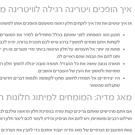
איך הופכים ויטרינה רגילה לוויטרינה 
אז איך עושים את זה? איך לוקחים חלון ראווה משעמם והופכים אותו למשה
תכנון הוא המפתח: לפני שאתם בכלל מתחילים לסדר את המוצרים, 
לקוחות אתם מנסים למשוך? ברגע שיש לכם תוכנית ברורה, יהיה לכם 
פחות זה יותר: אל תעמיסו על חלון הראווה ביותר מדי מוצרים. זה רק
ותנו להם את הבמה שהם ראויים לה.
תאורה נכונה עושה את כל ההבדל: תאורה טובה יכולה להפוך חלון ר
מסוימת ולמשוך את העין של העוברים והשבים.
היו יצירתיים: אל תפחדו לחשוב מחוץ לקופסה ולנסות דברים חדשים. 
שתבלוט מהשאר.
מאג מדיה: המומחים למיתוג חלונות רא
אם אתם מרגישים שאתם צריכים קצת עזרה בהפיכת חלון הראווה שלכם לנכ
ושילוט רכבים ומשאיות, ויש להם את הניסיון והידע לעזור לכם ליצור חלון ראו
צוות המעצבים הגרפיים של מאג מדיה יעבוד אתכם כדי להבין את הצרכים