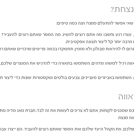
מנצחת?
ו שאי אפשר להתעלם ממנו? הנה כמה טיפים:
עצרו רגע וחשבו מה אתם רוצים להשיג. מה המסר שאתם רוצים להעביר? א
הרבה יותר קל ליצור תצוגה אפקטיבית.
 יגרום לו להיראות מבולגן ולא מזמין. תתמקדו בכמה פריטים מרכזיים שאתם רו
אווה רגיל למשהו מדהים. השתמשו בתאורה כדי להדגיש את המוצרים שלכם, לי
השתמשו באביזרים מעניינים, צבעים בולטים וטקסטורות שונות כדי ליצור תצ
ווה
ס שמכניס לקוחות, אתם לא צריכים לעשות את זה לבד. חברת מאג מדיה מת
וה מנצח.
 שלכם, את הקהל היעד שלכם ואת המסר שאתם רוצים להעביר. הם ייצרו עבו