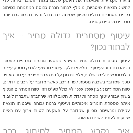
נראות מקצועית שמייצגת את העסק שלכם בצורה הטובה ביותר. כדי
להשיג תוצאות מיטביות, מומלץ לבחור חברה מנוסה המתמחה במיתוג
רכבים מסחריים גדולים מכיוון שמיתוג רכב גדול זו עבודה מורכבת יותר
מרכבים פרטיים קטנים.
עיטוף מסחרית גדולה מחיר – איך
לבחור נכון?
עיטוף מסחרית גדולה מחיר מושפע ממספר גורמים מרכזיים כאמור,
ביניהם גם סוג העיטוף – מלא או חלקי. עיטוף מקצועי לא רק מספק עיצוב
בולט ומרשים לרכב שלכם, אלא גם מגן על פח הרכב מפני פגעי מזג האוויר
מפני שמדובר בשכבה נוספת לפח הרכב. כאשר מדובר על רכבים גדולים,
טווח המחירים נע בין 4000-7000 לא כולל מע"מ וזהו טווח המחירים הנפוץ
בשוק עבור עיטוף מסחריות גדולות. חשוב לוודא שהחברה שתבחרו לעבוד
איתה מספקת חומרים איכותיים ועיטוף ברמה גבוהה שיבטיחו תוצאה
עמידה ומרשימה מכיוון שמדובר על השקעה לטווח ארוך עם ראייה
שיווקית לעתיד לשנים הבאות.
איך נקבע המחיר למיתוג רכב