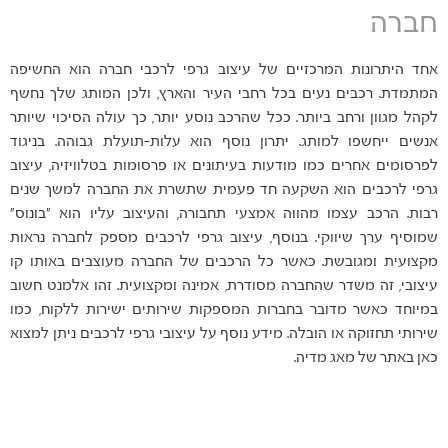
חברה
אחד היתרונות המרכזיים של עיצוב גרפי לרכבי חברה הוא החשיפה
המתמדת. רכבים נעים בכל רחבי העיר והארץ, ולכן המותג שלך נחשף
לקהל מגוון ורחב ביותר. ככל שהרכב נוסע יותר, כך עולה הסיכוי שיותר
אנשים ייחשפו למותג. יתרון נוסף הוא עלות-תועלת גבוהה. בניגוד
לפרסומים אחרים כמו מודעות בעיתונים או פרסומות בטלוויזיה, עיצוב
גרפי לרכבים הוא השקעה חד פעמית שתשרת את החברה למשך שנים
רבות. הרכב עצמו מהווה אמצעי תחבורה, והעיצוב עליו הוא "בונוס"
שמוסיף ערך שיווקי. בנוסף, עיצוב גרפי לרכבים מספק לחברה נראות
מקצועית ומגובשת. כאשר כל הרכבים של החברה מעוצבים באותו קו
עיצובי, זה משדר שהחברה מסודרת, אמינה ומקצועית. זהו אלמנט חשוב
במיוחד כאשר מדובר בחברות המספקות שירותים ישירות ללקוח, כמו
שירותי תחזוקה או הובלה. מידע נוסף על עיצובי גרפי לרכבים ניתן למצוא
כאן באתר של מאג מדיה.