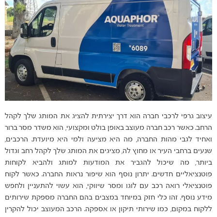
עיצוב גרפי לרכבי חברה הוא דרך יצירתית להציג את המותג שלך לקהל
הרחב. כאשר רכב חברה מעוצב באופן בולט ומקצועי, הוא משדר מסר ברור
ואחיד לגבי מהות החברה, מה היא מציעה ולמי היא מיועדת. הרכבים,
שנעים ברחבי העיר או מחוץ לה, מציגים את המותג שלך לקהל רחב וגדול
ביותר, מה שיכול להגביר את המודעות למותג ולהביא לקוחות
פוטנציאליים חדשים. יתרון נוסף הוא שיפור נראות החברה. כאשר לקוח
פוטנציאלי רואה רכב עם לוגו ומסר שיווקי, הוא עשוי להתעניין ולחפש
מידע נוסף. זהו כלי חזק במיוחד במצבים בהם החברה מספקת שירותים
ללקוח במקום, כמו שירותי תיקון או אספקה. הרכב המעוצב יכול להקרין