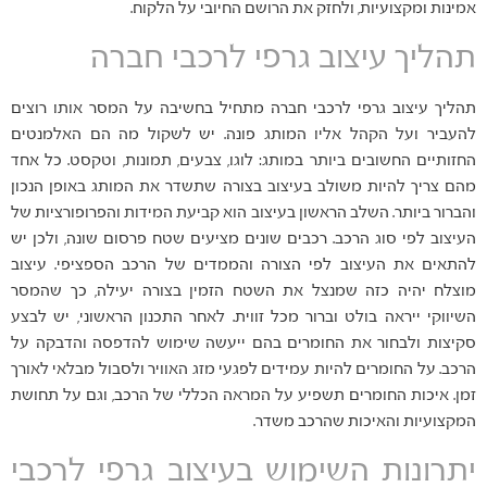
אמינות ומקצועיות, ולחזק את הרושם החיובי על הלקוח.
תהליך עיצוב גרפי לרכבי חברה
תהליך עיצוב גרפי לרכבי חברה מתחיל בחשיבה על המסר אותו רוצים
להעביר ועל הקהל אליו המותג פונה. יש לשקול מה הם האלמנטים
החזותיים החשובים ביותר במותג: לוגו, צבעים, תמונות, וטקסט. כל אחד
מהם צריך להיות משולב בעיצוב בצורה שתשדר את המותג באופן הנכון
והברור ביותר. השלב הראשון בעיצוב הוא קביעת המידות והפרופורציות של
העיצוב לפי סוג הרכב. רכבים שונים מציעים שטח פרסום שונה, ולכן יש
להתאים את העיצוב לפי הצורה והממדים של הרכב הספציפי. עיצוב
מוצלח יהיה כזה שמנצל את השטח הזמין בצורה יעילה, כך שהמסר
השיווקי ייראה בולט וברור מכל זווית. לאחר התכנון הראשוני, יש לבצע
סקיצות ולבחור את החומרים בהם ייעשה שימוש להדפסה והדבקה על
הרכב. על החומרים להיות עמידים לפגעי מזג האוויר ולסבול מבלאי לאורך
זמן. איכות החומרים תשפיע על המראה הכללי של הרכב, וגם על תחושת
המקצועיות והאיכות שהרכב משדר.
יתרונות השימוש בעיצוב גרפי לרכבי