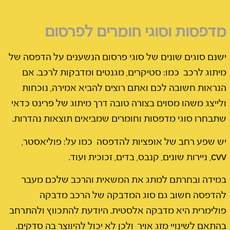
מדפסות וסוגי חומרים לפרסום
ישנם סוגים שונים של סוגי פרסום הנשענים על הדפסה של
מיתוג לרכב כמו: סטיקרים, מגנטים ומדבקות לרכב. אם
הנראות חשובה לכם ואתם רוצים להביא אמירה, נוכחות
ולייצג משהו מסוים בצורה טובה דרך מיתוג של פרינט כדאי
שתבחרו סוגי מדפסות וחומרים שמביאים תוצאות נהדרות.
יש שפע רחב של אופציות להדפסה כמו על: פוליאסטר,
cvv, ניירות שונים, קנבס, בדים, זכוכית ועוד.
במידה ובחרתם למתג את המשאית והרכב שלכם מעבר
להדפסה חשוב גם סוג המדבקה
של הרכב מדבקה
פולימרית היא מדבקה אלסטית. היודעת להתכווץ ולהתרחב
בהתאם לשינויי מזג אויר ולכן לא יכול להיווצר בה סדקים.