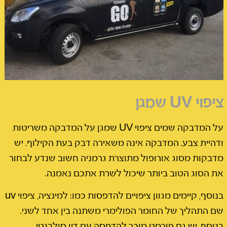
ציפוי UV שמגן
על המדבקה שמים ציפוי UV שמגן
על המדבקה משריטות
ודהיית צבע.
המדבקה אינה משאירה דבק בעת הקילוף.
יש
מדבקות מסוג אורופול מתוצרת גרמניה חשוב שנדע לבחור
את הסוג הטוב ביותר שיכול לשרת אתכם נאמנה.
בנוסף, קיימים
מגוון ציפויים להדפסות כמו: למינציה, ציפוי uv
שם התהליך של החומר הפולימרי משתנה
בין אחד לשני.
בנוסף, יש גם פורמט מוכר להדפסה עם דיו סולבנטי