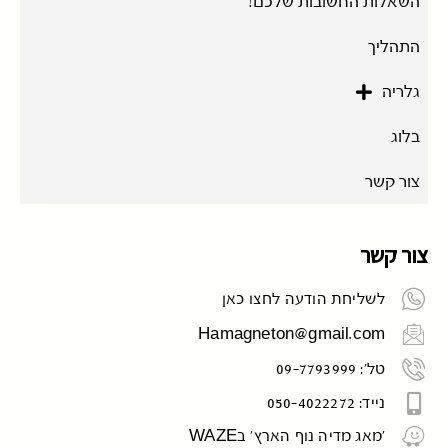
השאלות החשובות שלכם!
התהליך
גלריה
בלוג
צור קשר
צור קשר
לשליחת הודעה לחצו כאן
Hamagneton@gmail.com
טל': 09-7793999
נייד: 050-4022272
'מאג מדיה נוף הארץ' בWAZE