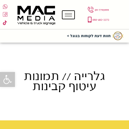
09-7793999
050-402-2272
גלרייה // תמונות
פתח סרגל 
עיטוף קבינות